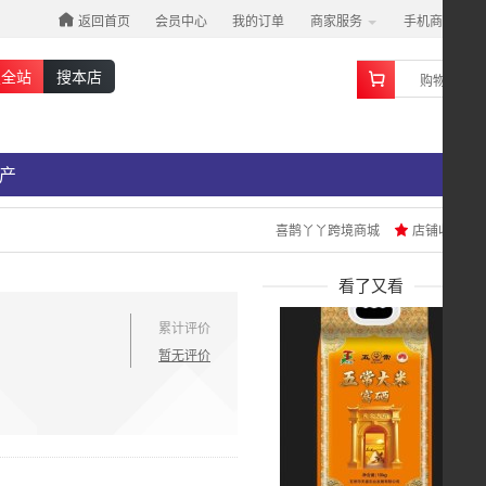
返回首页
会员中心
我的订单
商家服务
手机商城
0
搜全站
搜本店
购物车
产
喜鹊丫丫跨境商城
店铺收藏
看了又看
累计评价
暂无评价