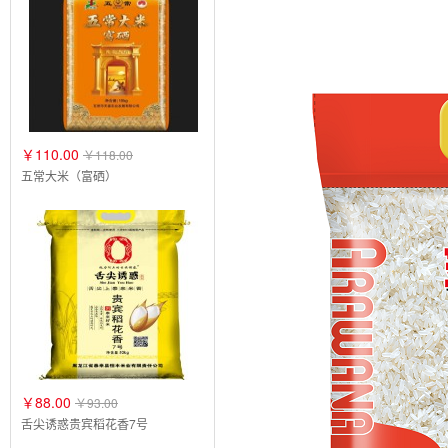
￥110.00
￥118.00
五常大米（富硒）
￥88.00
￥93.00
舌尖诱惑贵宾稻花香7号