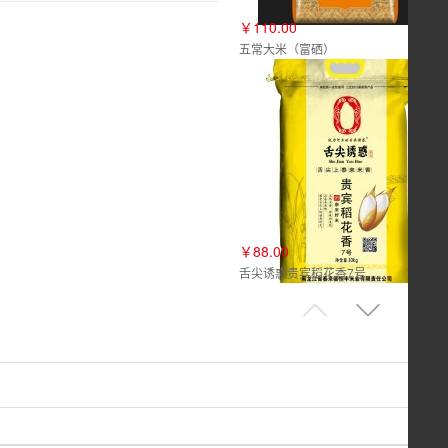
￥110.00
五常大米（富硒）
￥88.00
舌尖诱惑贵宾稻花香7号