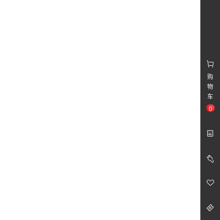
￥78.00
久千红东北稻香米
购
物
车
0
￥29.00
金龙鱼高筋麦芯小麦粉5KG