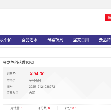
妆个护
食品酒水
母婴玩具
居家日用
云品特
金龙鱼稻花香10KG
￥94.00
销售价:
市场价:
￥100.00
编号:
202512121038972
贸易类型:
内贸
月销量:
0
评分数:
0
评分:
0.0