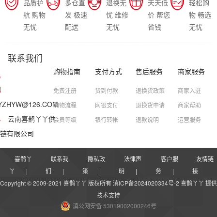
品质护
多仓直
退换无
天天低
轻松购
航 购物
发 极速
忧 维修
价 帮您
物 畅选
无忧
配送
无忧
省钱
无忧
联系我们
购物指南
支付方式
售后服务
商家服务
免费注册
货到付款
退换货政策
商家入驻
YZHYW@126.COM
购物流程
网银支付
退换货申请
商家帮助
云南喜鹊丫丫供
会员等级
银行转帐
退款说明
运营服务
链有限公司
喜鹊丫
联系我
隐私政
法律声
客户服
友情链
丫
|
们
|
策
|
明
|
务
|
接
Copyright © 2009-2021 喜鹊丫丫 版权所有 滇ICP备2024020334号-2
喜鹊丫丫
提供
技术支持
滇公网安备 53019002000246号