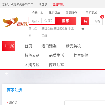
您好，欢迎来到喜鹊丫丫
请登录
注册有礼
会员中心
我的订单
商家服务
手机商城
0
搜 索
商品
购物
热门搜
进口食品 进口化妆品 手工
车
索:
艺品
首页
进口臻选
精品美妆
所
特色云品
品质生活
养生保健
有商
团购专区
商城动态
品分
类
商家注册
用户名: