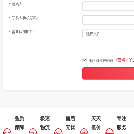
联系人:
联系人手机号码:
营业执照图片:
《喜鹊丫丫
我已阅读并同意
品质
极速
售后
天天
专注
保障
物流
无忧
低价
服务