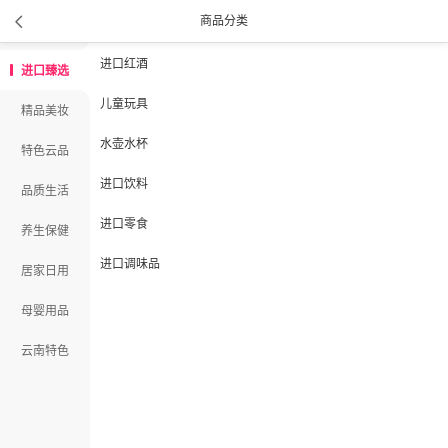
商品分类
进口红酒
进口臻选
儿童玩具
精品美妆
水壶水杯
特色云品
进口饮料
品质生活
进口零食
养生保健
进口调味品
居家日用
母婴用品
云南特色