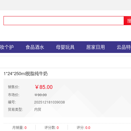
妆个护
食品酒水
母婴玩具
居家日用
云品特
1*24*250ml脱脂纯牛奶
￥85.00
销售价:
市场价:
￥90.00
编号:
202512181039038
贸易类型:
内贸
月销量:
0
评分数:
0
评分:
0.0