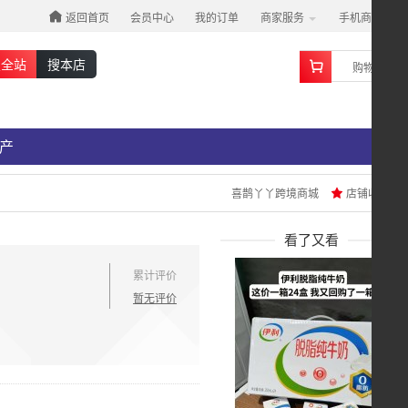
返回首页
会员中心
我的订单
商家服务
手机商城
0
搜全站
搜本店
购物车
产
喜鹊丫丫跨境商城
店铺收藏
看了又看
累计评价
暂无评价