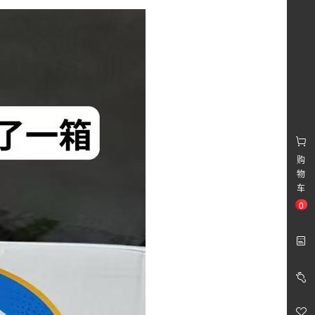
￥56.00
1*12*250ml金典纯牛奶
购
物
￥68.00
车
1*12*250ml金典有机奶（竖版外箱）
0