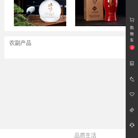
购
物
车
农副产品
0
品质生活