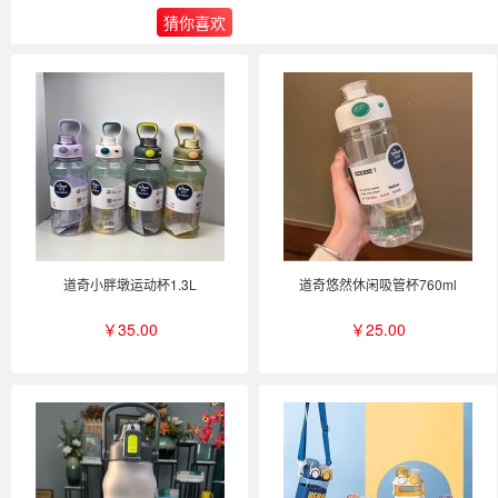
猜你喜欢
道奇小胖墩运动杯1.3L
道奇悠然休闲吸管杯760ml
￥35.00
￥25.00