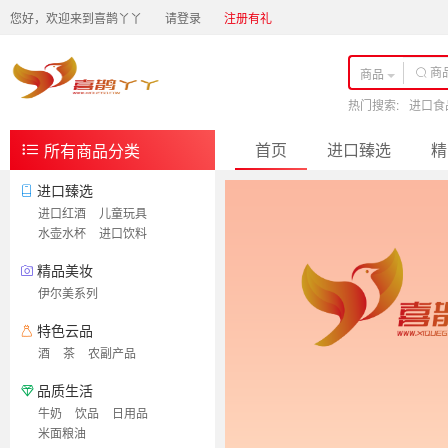
您好，欢迎来到喜鹊丫丫
请登录
注册有礼
商品
热门搜索:
进口食
首页
进口臻选
精
所有商品分类
进口臻选
进口红酒
儿童玩具
水壶水杯
进口饮料
精品美妆
伊尔美系列
特色云品
酒
茶
农副产品
品质生活
牛奶
饮品
日用品
米面粮油