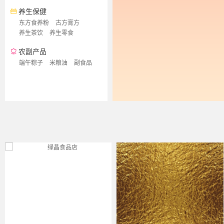
养生保健
东方食养粉
古方膏方
养生茶饮
养生零食
农副产品
端午粽子
米粮油
副食品