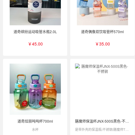
道奇缤纷运动吸管水瓶2.0L
道奇偶像双饮吸管杯570ml
￥45.00
￥35.00
道奇炫丽吨吨杯700ml
膳魔师保温杯JNX-500S黑色-不锈钢
水杯
是带外壳的保温瓶|不锈钢|膳魔师THERMOS|JNX-500S