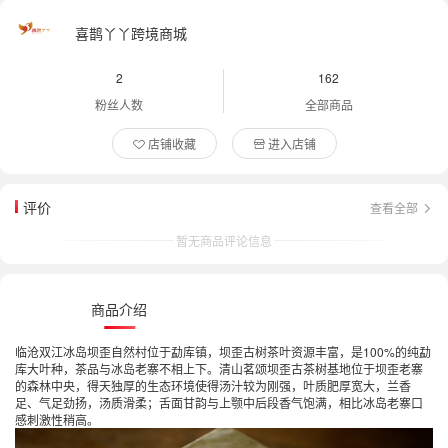
喜鹊丫丫跨境商城
2
162
粉丝人数
全部商品
店铺收藏
进入店铺
评价
查看全部
暂无商品评论信息
商品介绍
临沧双江冰岛坝歪自然村位于勐库镇，坝歪古树茶叶资源丰富，是100%的纯勐
库大叶种，茶品与冰岛老寨不相上下。清山茗颂坝歪古茶树基地位于坝歪老寨
的森林中央，得天独厚的生态环境使得汤汁较为刚强，叶质肥厚宽大，兰香
足、气足劲扬，汤质滑柔；舌面甘韵与上颚中后段香气饱满，相比冰岛老寨口
感刺激性稍高。