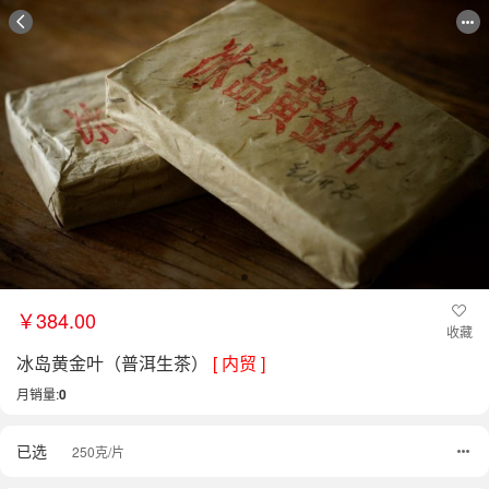
￥384.00
收藏
冰岛黄金叶（普洱生茶）
[ 内贸 ]
月销量:
0
已选
250克/片