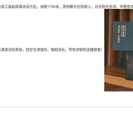
双江县勐库镇冰岛片区，海拔1700米，茶树都长在阳坡上，白天阳光充沛，早晚有
充满清凉的茶味，回甘生津强烈，喉韵深长，带有浓郁的冰糖甜香！