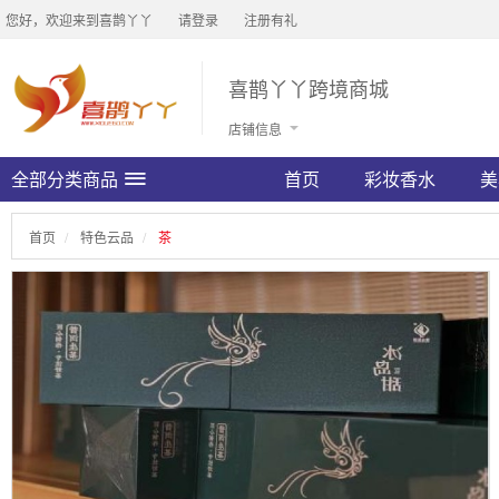
您好，欢迎来到喜鹊丫丫
请登录
注册有礼
喜鹊丫丫跨境商城
店铺信息
全部分类商品
首页
彩妆香水
美
首页
特色云品
茶