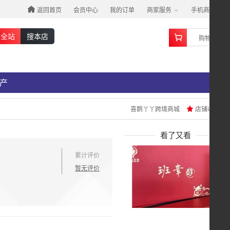
返回首页
会员中心
我的订单
商家服务
手机商城
0
搜全站
搜本店
购物车
产
喜鹊丫丫跨境商城
店铺收藏
看了又看
累计评价
暂无评价