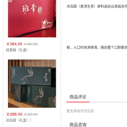
冰岛甜（普洱生茶）原料选自云南临沧市
￥384.00
￥480.00
郁，入口时纯净顺滑，随后整个口腔都
班章醇（礼盒）
商品评论
暂无商品评论信息
￥288.00
￥360.00
冰岛甜（礼盒））
商品咨询