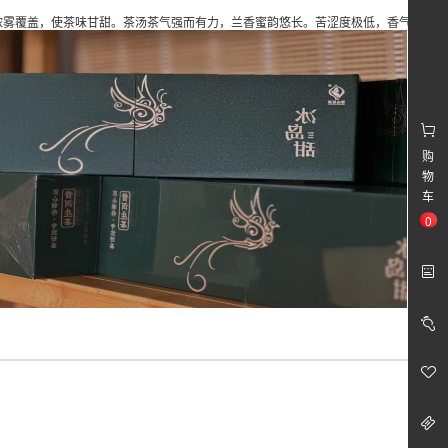
浓雾覆盖，使茶味甘甜。茶汤茶气强而有力，兰香蜜韵悠长。苦涩度极低，香气浓
￥960.00
无界普洱熟茶
购
物
车
0
￥1680.00
冰岛坝歪（普洱生茶）