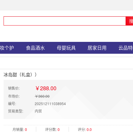
妆个护
食品酒水
母婴玩具
居家日用
云品特
冰岛甜（礼盒））
￥288.00
销售价:
市场价:
￥360.00
编号:
202512111038954
贸易类型:
内贸
月销量:
0
评分数:
0
评分:
0.0