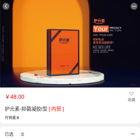
￥48.00
收藏
护元素-抑菌凝胶l型
[ 内贸 ]
月销量:
0
已选
盒