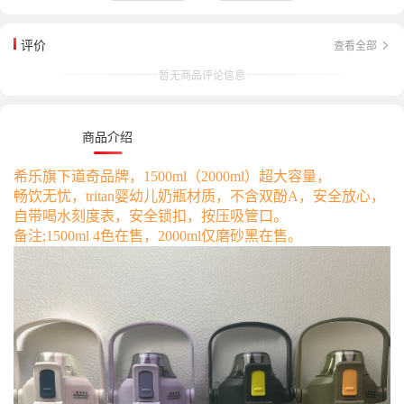
评价
查看全部
暂无商品评论信息
商品介绍
希乐旗下道奇品牌，1500ml（2000ml）超大容量，
畅饮无忧，tritan婴幼儿奶瓶材质，不含双酚A，安全放心，
自带喝水刻度表，安全锁扣，按压吸管口。
备注;1500ml 4色在售，2000ml仅磨砂黑在售。