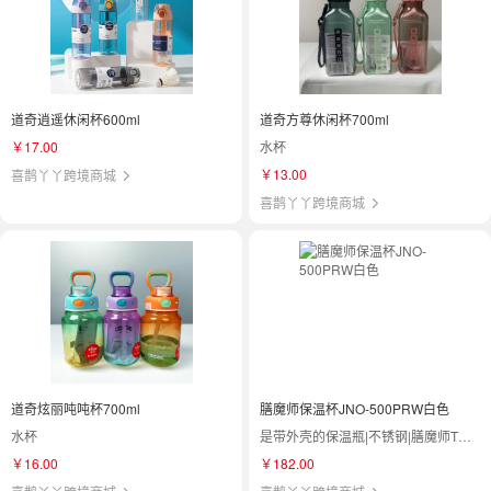
道奇逍遥休闲杯600ml
道奇方尊休闲杯700ml
￥17.00
水杯
￥13.00
喜鹊丫丫跨境商城
喜鹊丫丫跨境商城
道奇炫丽吨吨杯700ml
膳魔师保温杯JNO-500PRW白色
水杯
是带外壳的保温瓶|不锈钢|膳魔师THERMOS|JNO-500
￥16.00
￥182.00