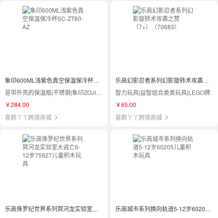
象印600ML浅紫色真空保温保冷杯SC-ZT60-AZ
乐高幻影忍者系列幻影旋转术攻袭之赞（7+）（70683）
是带外壳的保温瓶|不锈钢|象印ZOJIRUSHI|SC-ZT60-AZ
智力玩具|益智组合类类玩具|LEGO牌
￥284.00
￥65.00
喜鹊丫丫跨境商城
喜鹊丫丫跨境商城
乐高侏罗纪世界系列冥河龙实验室大逃亡6-12岁75927儿童积木玩具
乐高城市系列换向轨道5-12岁60205儿童积木玩具