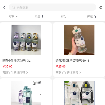
综合
销量
评分
筛选
道奇小胖墩运动杯1.3L
道奇悠然休闲吸管杯760ml
￥35.00
￥25.00
喜鹊丫丫跨境商城
喜鹊丫丫跨境商城