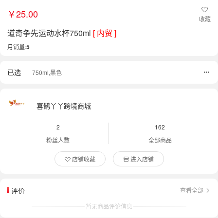
￥25.00
收藏
道奇争先运动水杯750ml
[ 内贸 ]
月销量:
5
已选
750ml,黑色
喜鹊丫丫跨境商城
2
162
粉丝人数
全部商品
店铺收藏
进入店铺
评价
查看全部
暂无商品评论信息