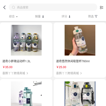
综合
销量
评分
筛选
道奇小胖墩运动杯1.3L
道奇悠然休闲吸管杯760ml
￥35.00
￥25.00
喜鹊丫丫跨境商城
喜鹊丫丫跨境商城