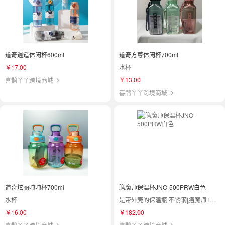
道奇逍遥休闲杯600ml
道奇方尊休闲杯700ml
￥17.00
水杯
￥13.00
喜鹊丫丫跨境商城
喜鹊丫丫跨境商城
道奇炫丽吨吨杯700ml
膳魔师保温杯JNO-500PRW白色
水杯
是带外壳的保温瓶|不锈钢|膳魔师THERMOS|JNO-500
￥16.00
￥182.00