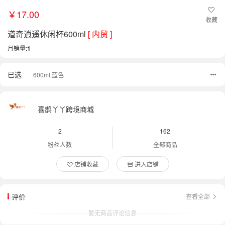
￥17.00
收藏
道奇逍遥休闲杯600ml
[ 内贸 ]
月销量:
1
已选
600ml,蓝色
喜鹊丫丫跨境商城
2
162
粉丝人数
全部商品
店铺收藏
进入店铺
评价
查看全部
暂无商品评论信息