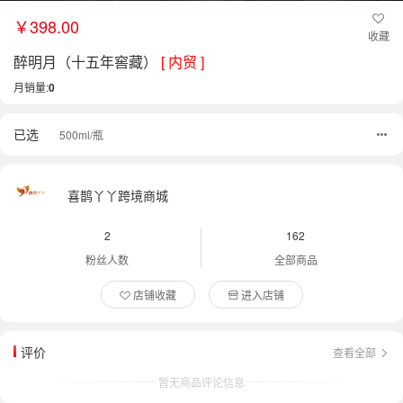
￥398.00
收藏
醉明月（十五年窖藏）
[ 内贸 ]
月销量:
0
已选
500ml/瓶
喜鹊丫丫跨境商城
2
162
粉丝人数
全部商品
店铺收藏
进入店铺
评价
查看全部
暂无商品评论信息